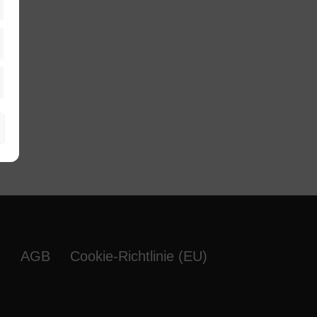
istiken
keting
m
AGB
Cookie-Richtlinie (EU)