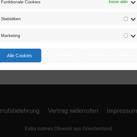
Funktionale Cookies
Immer aktiv
Statistiken
Stat
Marketing
Mar
 Auswahl entsprechen.
Alle Cookies
Ablehnen
Einstellungen speichern
rrufsbelehrung
Vertrag widerrufen
Impressu
Extra natives Olivenöl aus Griechenland