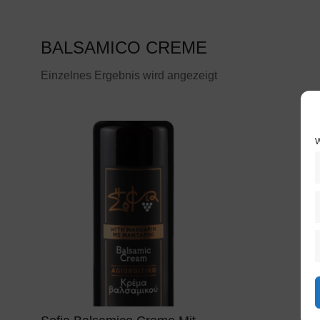
BALSAMICO CREME
Einzelnes Ergebnis wird angezeigt
W