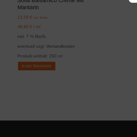
Sofia Balsamico Creme Mit
Mantarin
12,20
€
inkl. MwSt.
48,80
€
/
ml
inkl. 7 % MwSt.
eventuell zzgl.
Versandkosten
Produkt enthält: 250
ml
In den Warenkorb