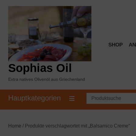
Skip
to
content
SHOP
AN
Sophias Oil
Extra natives Olivenöl aus Griechenland
Hauptkategorien
Home
/ Produkte verschlagwortet mit „Balsamico Creme“