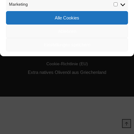
Auswahl entsprechen.
Marketing
Marketin
Alle Cookies
Ablehnen
Datenschutzbestimmung
Widerrufsbelehrung
Einstellungen speichern
Vertrag widerrufen
Impressum
AGB
Cookie-Richtlinie (EU)
Extra natives Olivenöl aus Griechenland